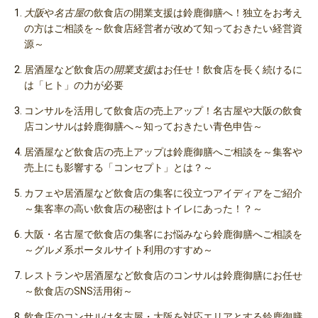
大阪
や
名古屋
の飲食店の開業支援は鈴鹿御膳へ！独立をお考え
の方はご相談を～飲食店経営者が改めて知っておきたい経営資
源～
居酒屋
など飲食店の
開業支援
はお任せ！飲食店を長く続けるに
は「ヒト」の力が必要
コンサルを活用して飲食店の
売上アップ
！名古屋や大阪の飲食
店コンサルは鈴鹿御膳へ～知っておきたい青色申告～
居酒屋など飲食店の売上アップは鈴鹿御膳へご相談を～集客や
売上にも影響する「コンセプト」とは？～
カフェや居酒屋など飲食店の集客に役立つアイディアをご紹介
～集客率の高い飲食店の秘密はトイレにあった！？～
大阪・名古屋で飲食店の集客にお悩みなら鈴鹿御膳へご相談を
～グルメ系ポータルサイト利用のすすめ～
レストランや居酒屋など飲食店のコンサルは鈴鹿御膳にお任せ
～飲食店のSNS活用術～
飲食店のコンサルは名古屋・大阪を対応エリアとする鈴鹿御膳