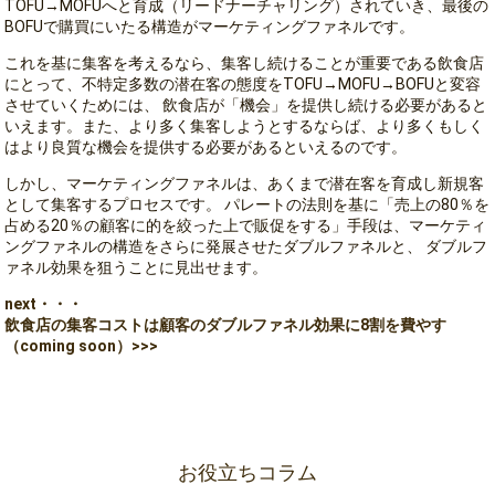
TOFU→MOFUへと育成（リードナーチャリング）されていき、最後の
BOFUで購買にいたる構造がマーケティングファネルです。
これを基に集客を考えるなら、集客し続けることが重要である飲食店
にとって、不特定多数の潜在客の態度をTOFU→MOFU→BOFUと変容
させていくためには、 飲食店が「機会」を提供し続ける必要があると
いえます。また、より多く集客しようとするならば、より多くもしく
はより良質な機会を提供する必要があるといえるのです。
しかし、マーケティングファネルは、あくまで潜在客を育成し新規客
として集客するプロセスです。 パレートの法則を基に「売上の80％を
占める20％の顧客に的を絞った上で販促をする」手段は、マーケティ
ングファネルの構造をさらに発展させたダブルファネルと、 ダブルフ
ァネル効果を狙うことに見出せます。
next・・・
飲食店の集客コストは顧客のダブルファネル効果に8割を費やす
（coming soon）>>>
お役立ちコラム