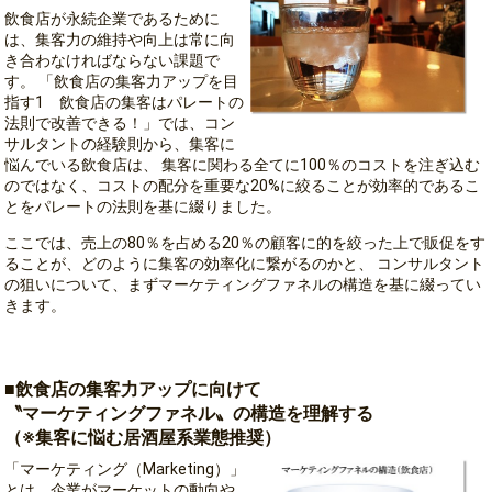
飲食店
が永続企業であるために
は、
集客
力の維持や向上は常に向
き合わなければならない課題で
す。 「飲食店の集客力アップを目
指す1 飲食店の集客はパレートの
法則で改善できる！」では、コン
サルタントの経験則から、集客に
悩んでいる飲食店は、 集客に関わる全てに100％のコストを注ぎ込む
のではなく、コストの配分を重要な20%に絞ることが効率的であるこ
とをパレートの法則を基に綴りました。
ここでは、売上の80％を占める20％の顧客に的を絞った上で販促をす
ることが、どのように集客の効率化に繋がるのかと、 コンサルタント
の狙いについて、まずマーケティングファネルの構造を基に綴ってい
きます。
■飲食店の集客力アップに向けて
〝マーケティングファネル〟の構造を理解する
（※集客に悩む居酒屋系業態推奨）
「マーケティング（Marketing）」
とは、企業がマーケットの動向や