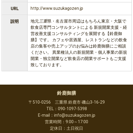
http://www.suzukagozen.jp
URL
地元
三重
県・名古屋市周辺はもちろん東京・大阪で
説明
飲食店専門コンサルタントによる 新規開業支援・経
営改善支援
コンサルティング
を展開する【鈴鹿御
膳】です。 カフェや居酒屋、レストランなどの飲食
店の集客や売上アップのお悩みは鈴鹿御膳にご相談
ください。 異業種法人の新規開業・個人事業の新規
開業・独立開業など飲食店の開業サポートもご支援
致しております。
鈴鹿御膳
〒510-0256 三重県 鈴鹿市 磯山3-16-29
TEL：090-1097-5398
E-mail：info@suzukagozen.jp
営業時間：9:00～17:00
定休日：土日祝日