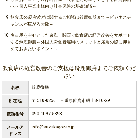
へ～個人事業主様向け社会保険の基礎知識～
飲食店の
経営改善
に関するご相談は鈴鹿御膳まで～ビジネスチ
ャンスが広がる大阪～
名古屋を中心とした東海・関西で飲食店の経営改善をサポート
する鈴鹿御膳～外国人労働者雇用のメリットと雇用の際に押さ
えておきたいポイント～
飲食店の経営改善のご支援は鈴鹿御膳までご依頼くだ
さい
鈴鹿御膳
名称
〒 510-0256 三重県鈴鹿市磯山3-16-29
所在地
090-1097-5398
電話番号
info@suzukagozen.jp
メールア
ドレス