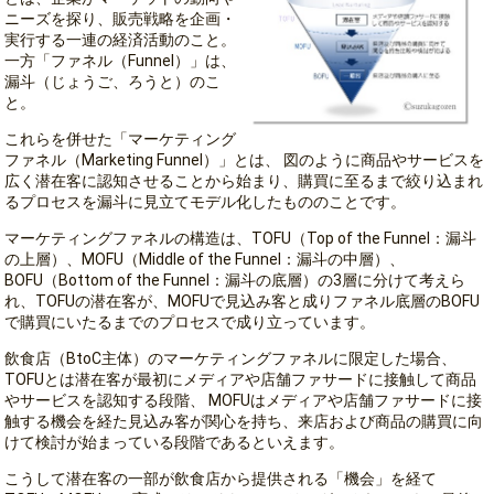
ニーズを探り、販売戦略を企画・
実行する一連の経済活動のこと。
一方「ファネル（Funnel）」は、
漏斗（じょうご、ろうと）のこ
と。
これらを併せた「マーケティング
ファネル（Marketing Funnel）」とは、 図のように商品やサービスを
広く潜在客に認知させることから始まり、購買に至るまで絞り込まれ
るプロセスを漏斗に見立てモデル化したもののことです。
マーケティングファネルの構造は、TOFU（Top of the Funnel：漏斗
の上層）、MOFU（Middle of the Funnel：漏斗の中層）、
BOFU（Bottom of the Funnel：漏斗の底層）の3層に分けて考えら
れ、TOFUの潜在客が、MOFUで見込み客と成りファネル底層のBOFU
で購買にいたるまでのプロセスで成り立っています。
飲食店（BtoC主体）のマーケティングファネルに限定した場合、
TOFUとは潜在客が最初にメディアや店舗ファサードに接触して商品
やサービスを認知する段階、 MOFUはメディアや店舗ファサードに接
触する機会を経た見込み客が関心を持ち、来店および商品の購買に向
けて検討が始まっている段階であるといえます。
こうして潜在客の一部が飲食店から提供される「機会」を経て